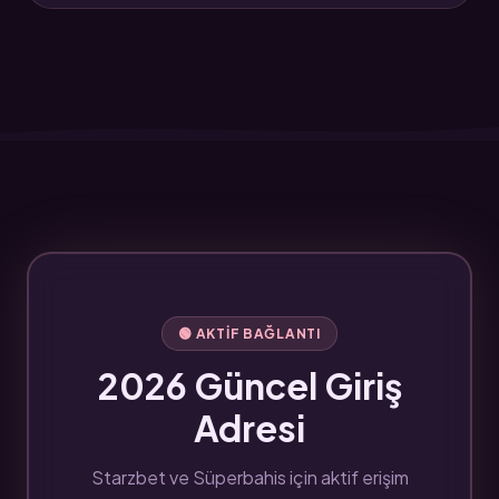
🟢 AKTIF BAĞLANTI
2026 Güncel Giriş
Adresi
Starzbet ve Süperbahis için aktif erişim