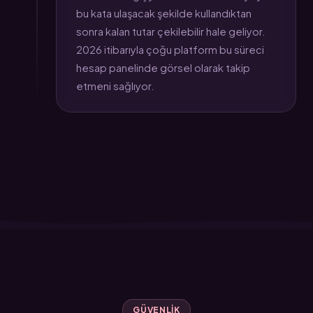
bu kata ulaşacak şekilde kullandıktan
sonra kalan tutar çekilebilir hale geliyor.
2026 itibarıyla çoğu platform bu süreci
hesap panelinde görsel olarak takip
etmeni sağlıyor.
GÜVENLIK