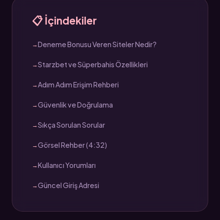
📋 İçindekiler
Deneme Bonusu Veren Siteler Nedir?
Starzbet ve Süperbahis Özellikleri
Adım Adım Erişim Rehberi
Güvenlik ve Doğrulama
Sıkça Sorulan Sorular
Görsel Rehber (4:32)
Kullanıcı Yorumları
Güncel Giriş Adresi