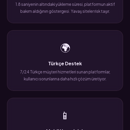
1.8 saniyenin altındaki yükleme süresi, platformun aktif
bakım aldığının göstergesi. Yavaş siteler risk taşır.
🌍
Türkçe Destek
7/24 Türkçe müşteri hizmetleri sunan platformlar,
kullanıcı sorunlarına daha hızlı çözüm üretiyor.
📱