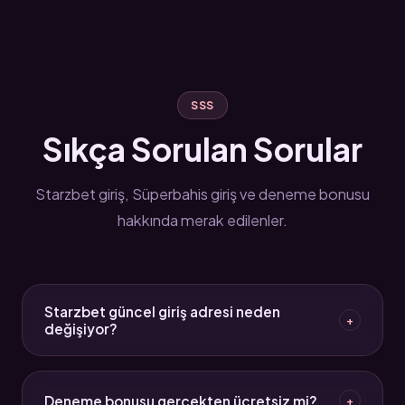
SSS
Sıkça Sorulan Sorular
Starzbet giriş, Süperbahis giriş ve deneme bonusu
hakkında merak edilenler.
Starzbet güncel giriş adresi neden
+
değişiyor?
Türkiye'deki erişim düzenlemeleri nedeniyle bahis
platformları zaman zaman yeni alan adlarına geçmek
Deneme bonusu gerçekten ücretsiz mi?
+