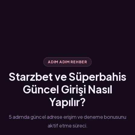
ADIM ADIM REHBER
Starzbet ve Süperbahis
Güncel Girişi Nasıl
Yapılır?
5 adımda güncel adrese erişim ve deneme bonusunu
aktif etme süreci.