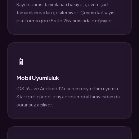
Kayıt sonrası tanımlanan bakiye, çevrim şartı
tamamlanmadan çekilemiyor. Çevrim katsayısı
platforma göre 5x ile 25x arasında değişiyor.
📱
Mobil Uyumluluk
iOS 16+ ve Android 12+ sürümleriyle tam uyumlu.
Starzbet güncel giriş adresi mobil tarayıcıdan da
sorunsuz açılıyor.