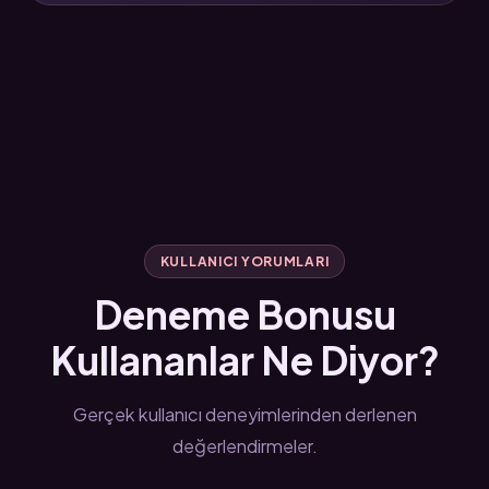
KULLANICI YORUMLARI
Deneme Bonusu
Kullananlar Ne Diyor?
Gerçek kullanıcı deneyimlerinden derlenen
değerlendirmeler.